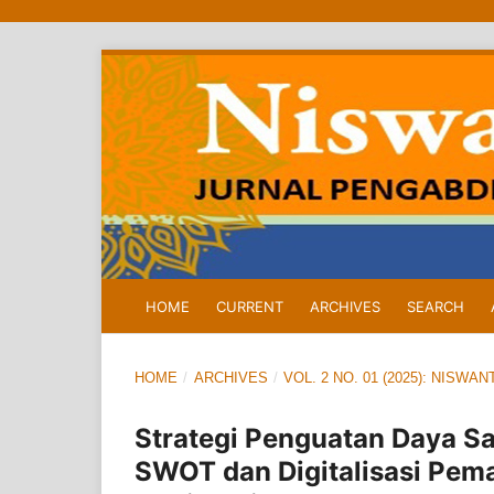
HOME
CURRENT
ARCHIVES
SEARCH
HOME
/
ARCHIVES
/
VOL. 2 NO. 01 (2025): NIS
Strategi Penguatan Daya S
SWOT dan Digitalisasi Pem