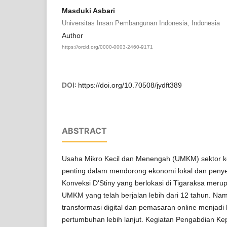
Masduki Asbari
Universitas Insan Pembangunan Indonesia, Indonesia
Author
https://orcid.org/0000-0003-2460-9171
DOI:
https://doi.org/10.70508/jydft389
ABSTRACT
Usaha Mikro Kecil dan Menengah (UMKM) sektor ko
penting dalam mendorong ekonomi lokal dan penye
Konveksi D'Stiny yang berlokasi di Tigaraksa meru
UMKM yang telah berjalan lebih dari 12 tahun. Na
transformasi digital dan pemasaran online menjad
pertumbuhan lebih lanjut. Kegiatan Pengabdian Ke