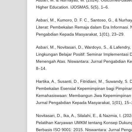
Higher Education. IJOSMAS, 5(5), 1–6.
Asbari, M., Kumoro, D. F. C., Santoso, G., & Nurhayat
Literat: Pembekalan Remaja dalam Era Informasi. N
Pengabdian Kepada Masyarakat, 1(01), 23–29.
Asbari, M., Novitasari, D., Wardoyo, S., & Lafendr
Lingkungan Belajar Positif: Seminar Implementasi Dis
Menengah Atas. Niswantara: Jurnal Pengabdian Ke
8–14.
Hartika, A., Susanti, D., Fitridiani, M., Suwandy, S.
Pembekalan Esensial Kepemimpinan bagi Pimpinan
Kemahasiswaan: Membangun Jiwa Kepemimpinan ya
Jurnal Pengabdian Kepada Masyarakat, 1(01), 15–
Novitasari, D., Ika, A., Silalahi, E., & Nazmia, I. (20
Pelatihan Karyawan UMKM tentang Konsep Dukung
Berbasis ISO 9001: 2015. Niswantara: Jurnal Pen