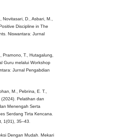
 Novitasari, D., Asbari, M.,
sitive Discipline in The
nts. Niswantara: Jurnal
F., Pramono, T., Hutagalung,
ital Guru melalui Workshop
wantara: Jurnal Pengabdian
Johan, M., Pebrina, E. T.,
A. (2024). Pelatihan dan
 dan Menengah Serta
s Serdang Tirta Kencana.
, 1(01), 35–43.
veksi Dengan Mudah. Mekari