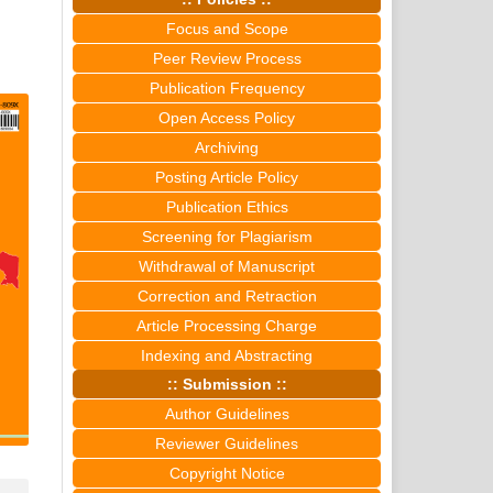
Focus and Scope
Peer Review Process
Publication Frequency
Open Access Policy
Archiving
Posting Article Policy
Publication Ethics
Screening for Plagiarism
Withdrawal of Manuscript
Correction and Retraction
Article Processing Charge
Indexing and Abstracting
:: Submission ::
Author Guidelines
Reviewer Guidelines
Copyright Notice