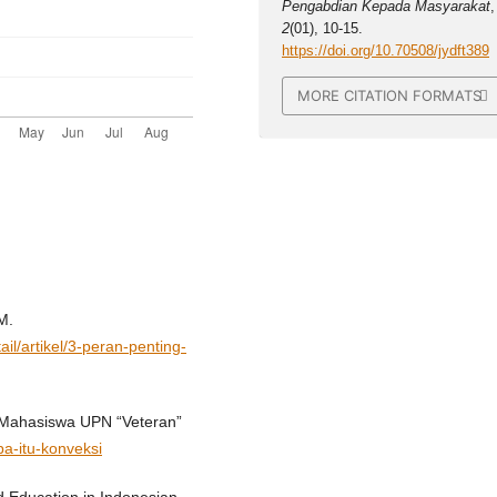
Pengabdian Kepada Masyarakat
,
2
(01), 10-15.
https://doi.org/10.70508/jydft389
MORE CITATION FORMATS
M.
il/artikel/3-peran-penting-
 Mahasiswa UPN “Veteran”
a-itu-konveksi
d Education in Indonesian