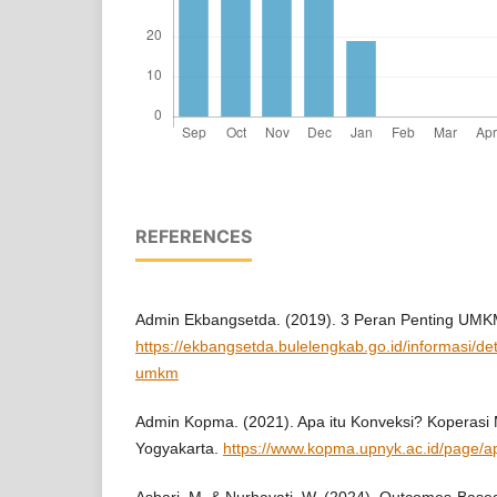
REFERENCES
Admin Ekbangsetda. (2019). 3 Peran Penting UMK
https://ekbangsetda.bulelengkab.go.id/informasi/deta
umkm
Admin Kopma. (2021). Apa itu Konveksi? Koperasi
Yogyakarta.
https://www.kopma.upnyk.ac.id/page/ap
Asbari, M. & Nurhayati, W. (2024). Outcomes-Base