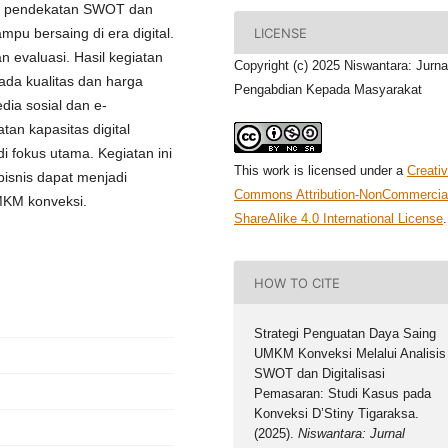
lui pendekatan SWOT dan
LICENSE
pu bersaing di era digital.
 evaluasi. Hasil kegiatan
Copyright (c) 2025 Niswantara: Jurna
ada kualitas dan harga
Pengabdian Kepada Masyarakat
ia sosial dan e-
an kapasitas digital
 fokus utama. Kegiatan ini
This work is licensed under a
Creati
isnis dapat menjadi
Commons Attribution-NonCommercia
MKM konveksi.
ShareAlike 4.0 International License
.
HOW TO CITE
Strategi Penguatan Daya Saing
UMKM Konveksi Melalui Analisis
SWOT dan Digitalisasi
Pemasaran: Studi Kasus pada
Konveksi D’Stiny Tigaraksa.
(2025).
Niswantara: Jurnal