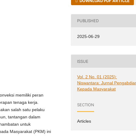
DOWNLOAD PDF ARTICLE
PUBLISHED
2025-06-29
ISSUE
Vol. 2 No. 01 (2025):
Niswantara: Jurnal Pengabdia
Kepada Masyarakat
nveksi memiliki peran
rapan tenaga kerja.
SECTION
pakan salah satu pelaku
mun, tantangan dalam
Articles
i hambatan untuk
pada Masyarakat (PKM) ini