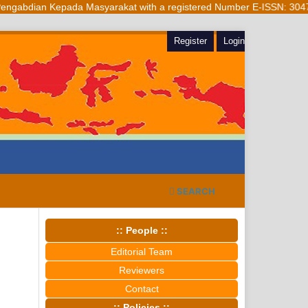
epada Masyarakat with a registered Number E-ISSN: 3047-809X (Online) 
Register
Login
SEARCH
:: People ::
Editorial Team
Reviewers
Contact
:: Policies ::