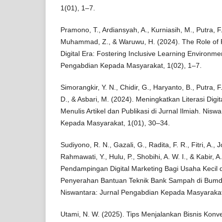
1(01), 1–7.
Pramono, T., Ardiansyah, A., Kurniasih, M., Putra, F.,
Muhammad, Z., & Waruwu, H. (2024). The Role of Po
Digital Era: Fostering Inclusive Learning Environme
Pengabdian Kepada Masyarakat, 1(02), 1–7.
Simorangkir, Y. N., Chidir, G., Haryanto, B., Putra, 
D., & Asbari, M. (2024). Meningkatkan Literasi Dig
Menulis Artikel dan Publikasi di Jurnal Ilmiah. Nis
Kepada Masyarakat, 1(01), 30–34.
Sudiyono, R. N., Gazali, G., Radita, F. R., Fitri, A., 
Rahmawati, Y., Hulu, P., Shobihi, A. W. I., & Kabir, 
Pendampingan Digital Marketing Bagi Usaha Kecil
Penyerahan Bantuan Teknik Bank Sampah di Bumde
Niswantara: Jurnal Pengabdian Kepada Masyarakat
Utami, N. W. (2025). Tips Menjalankan Bisnis Kon