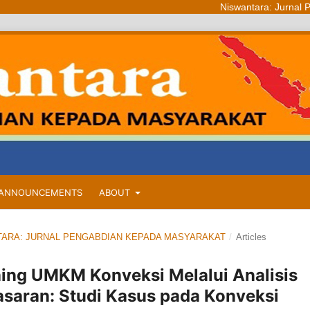
Niswantara: Jurnal Pengabdian K
ANNOUNCEMENTS
ABOUT
WANTARA: JURNAL PENGABDIAN KEPADA MASYARAKAT
/
Articles
aing UMKM Konveksi Melalui Analisis
asaran: Studi Kasus pada Konveksi