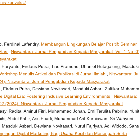
snis-konveksi/
, Ferdinal Lafendry,
Membangun Lingkungan Belajar Positif: Seminar
 Atas
,
Niswantara: Jurnal Pengabdian Kepada Masyarakat: Vol. 1 No. 0
syarakat
i Haryanto, Firdaus Putra, Tias Pramono, Dhaniel Hutagalung, Masduki
Workshop Menulis Artikel dan Publikasi di Jurnal Ilmiah
,
Niswantara: Ju
24): Niswantara: Jurnal Pengabdian Kepada Masyarakat
 Firdaus Putra, Dewiana Novitasari, Masduki Asbari, Zulfikar Muham
he Digital Era: Fostering Inclusive Learning Environments
,
Niswantara:
 02 (2024): Niswantara: Jurnal Pengabdian Kepada Masyarakat
asyi Radita, Aminul Fitri, Muhammad Johan, Erni Tarulita Pebrina, Yuni
hi, Abdul Kabir, Aris Fuadi, Muhammad Arif Kurniawan, Sri Wahyuni
ah, Masduki Asbari, Dewiana Novitasari, Nurul Fajriyah, Adi Widodo, Sant
pingan Digital Marketing Bagi Usaha Kecil dan Menengah Serta