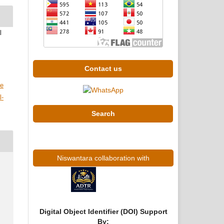
l
Contact us
ve
l-
Search
Niswantara collaboration with
Digital Object Identifier (DOI) Support
By: