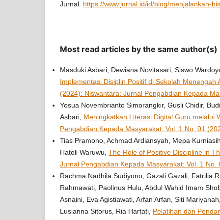
Jurnal.
https://www.jurnal.id/id/blog/menjalankan-bi
Most read articles by the same author(s)
Masduki Asbari, Dewiana Novitasari, Siswo Wardoyo
Implementasi Disiplin Positif di Sekolah Menengah
(2024): Niswantara: Jurnal Pengabdian Kepada Ma
Yosua Novembrianto Simorangkir, Gusli Chidir, Bud
Asbari,
Meningkatkan Literasi Digital Guru melalui 
Pengabdian Kepada Masyarakat: Vol. 1 No. 01 (20
Tias Pramono, Achmad Ardiansyah, Mepa Kurniasih,
Hatoli Waruwu,
The Role of Positive Discipline in T
Jurnal Pengabdian Kepada Masyarakat: Vol. 1 No.
Rachma Nadhila Sudiyono, Gazali Gazali, Fatrilia R
Rahmawati, Paolinus Hulu, Abdul Wahid Imam Shobi
Asnaini, Eva Agistiawati, Arfan Arfan, Siti Mariyan
Lusianna Sitorus, Ria Hartati,
Pelatihan dan Pendam